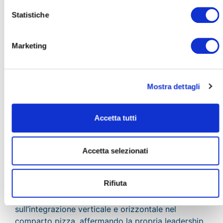
indiscusso in Italia.
Statistiche
La Pizza+1 contribuirà alla crescita dimensionale
di Valpizza, che chiuderà il 2021 con un giro
Marketing
d’affari di 70 milioni di Euro, puntando raddoppio
del fatturato entro il 2025.
Mostra dettagli
Milano, 31 maggio 2021 -
Aksìa Capital V
, fondo
gestito da Aksìa Group, annuncia
l’acquisizione
-
attraverso la partecipata
Valpizza
- di La Pizza +1,
Accetta tutti
azienda con posizionamento di qualità premium,
leader in Italia nella produzione di pizza
rettangolare, pinsa, focaccia freschi e a
Accetta selezionati
temperatura ambiente.
Rifiuta
Valpizza
, con sede a Valsamoggia (Bologna),
persegue il piano strategico focalizzato
sull’integrazione verticale e orizzontale nel
comparto pizza, affermando la propria leadership