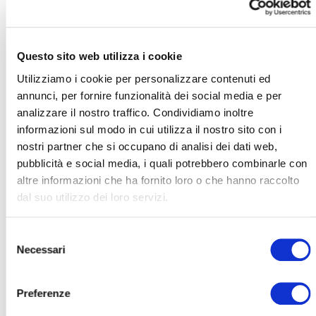
Questo sito web utilizza i cookie
Utilizziamo i cookie per personalizzare contenuti ed
Data:
annunci, per fornire funzionalità dei social media e per
31 Maggio 2021
analizzare il nostro traffico. Condividiamo inoltre
informazioni sul modo in cui utilizza il nostro sito con i
Fonte:
nostri partner che si occupano di analisi dei dati web,
Askia group
pubblicità e social media, i quali potrebbero combinarle con
AKSÌA GROUP SGR CON LA
altre informazioni che ha fornito loro o che hanno raccolto
dal suo utilizzo dei loro servizi.
PARTECIPATA VALPIZZA
ACQUISISCE “LA PIZZA+1”
Selezione
Necessari
del
consenso
A pochi giorni dall’acquisizione di C&D, il Gruppo
Valpizza, con una nuova operazione, conquista il
Preferenze
mercato della pizza fresca, affermandosi leader