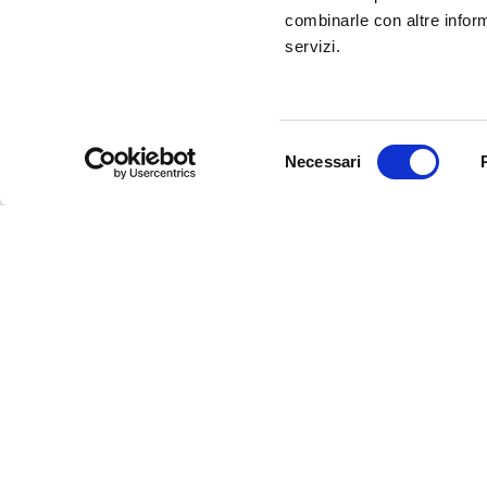
CP ADVISORS
combinarle con altre inform
servizi.
è una società di M&A adviso
investimento internazionale
Selezione
Necessari
del
consenso