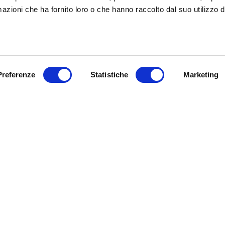
Leggi gl
azioni che ha fornito loro o che hanno raccolto dal suo utilizzo d
ry e di
della n
.
press
Preferenze
Statistiche
Marketing