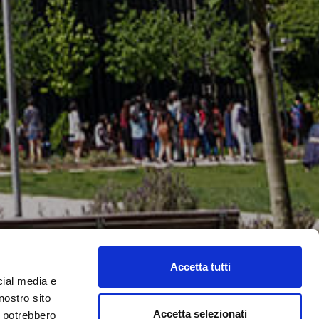
Accetta tutti
cial media e
nostro sito
Accetta selezionati
i potrebbero