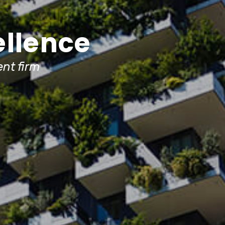
ellence
nt firm